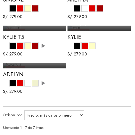
S/. 279.00
S/. 279.00
Producto disponible con otras opciones
En stock
Agregar al carrito
Agregar al carrito
¡OFERTA!
¡OFERTA!
KYLIE T5
KYLIE
S/. 279.00
S/. 279.00
Producto disponible con otras opciones
En stock
Agregar al carrito
¡OFERTA!
ADELYN
S/. 279.00
Producto disponible con otras opciones
Ordenar por
Mostrando 1 - 7 de 7 items